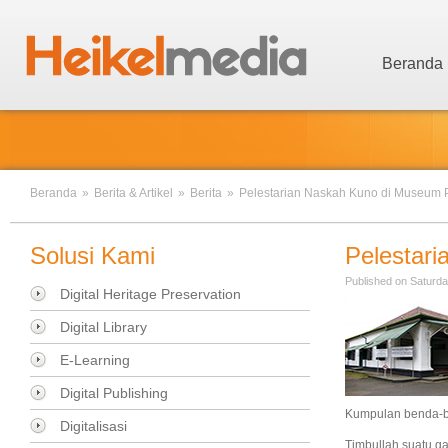
Beranda
Beranda
»
Berita & Artikel
»
Berita
»
Pelestarian Naskah Kuno di Museum 
Solusi Kami
Pelestar
Published on Saturda
Digital Heritage Preservation
Digital Library
E-Learning
Digital Publishing
Kumpulan benda-b
Digitalisasi
Timbullah suatu g