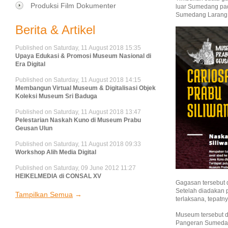
Produksi Film Dokumenter
luar Sumedang pad
Sumedang Larang, 
Berita & Artikel
Published on Saturday, 11 August 2018 15:35
Upaya Edukasi & Promosi Museum Nasional di
Era Digital
Published on Saturday, 11 August 2018 14:15
Membangun Virtual Museum & Digitalisasi Objek
Koleksi Museum Sri Baduga
Published on Saturday, 11 August 2018 13:47
Pelestarian Naskah Kuno di Museum Prabu
Geusan Ulun
Published on Saturday, 11 August 2018 09:33
Workshop Alih Media Digital
Published on Saturday, 09 June 2012 11:27
HEIKELMEDIA di CONSAL XV
Gagasan tersebut 
Setelah diadakan 
Tampilkan Semua
terlaksana, tepat
Museum tersebut 
Pangeran Sumedang